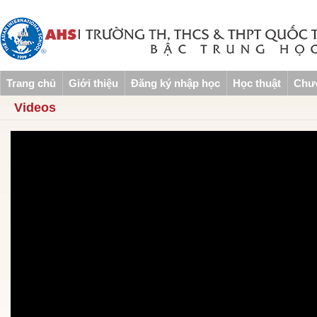
Trang chủ
Giới thiệu
Đăng ký nhập học
Học thuật
Chươ
Videos