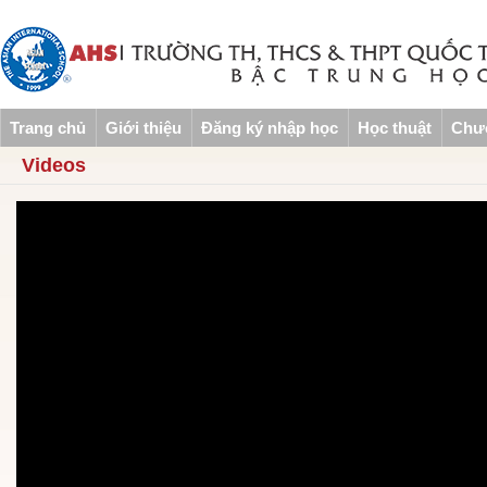
Trang chủ
Giới thiệu
Đăng ký nhập học
Học thuật
Chươ
Videos