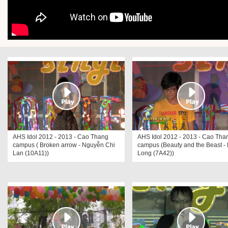
AHS Idol 2012 - 2013 - Cao Thang
AHS Idol 2012 - 2013 - Cao Tha
campus ( Broken arrow - Nguyễn Chi
campus (Beauty and the Beast -
Lan (10A11))
Long (7A42))