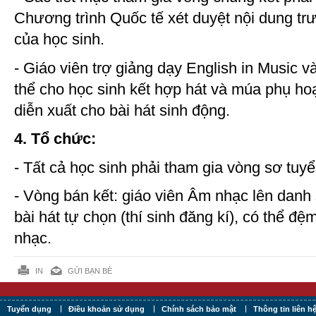
Chương trình Quốc tế xét duyệt nội dung trư
của học sinh.
- Giáo viên trợ giảng dạy English in Music 
thể cho học sinh kết hợp hát và múa phụ ho
diễn xuất cho bài hát sinh động.
4. Tổ chức:
- Tất cả học sinh phải tham gia vòng sơ tuyể
- Vòng bán kết: giáo viên Âm nhạc lên danh 
bài hát tự chọn (thí sinh đăng kí), có thể đ
nhạc.
IN
GỬI BẠN BÈ
Tuyển dụng
Điều khoản sử dụng
Chính sách bảo mật
Thông tin liên h