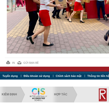
IN
GỬI BẠN BÈ
Tuyển dụng
Điều khoản sử dụng
Chính sách bảo mật
Thông tin liên h
KIỂM ĐỊNH
HỢP TÁC