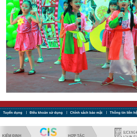
Tuyển dụng
Điều khoản sử dụng
Chính sách bảo mật
Thông tin liên h
KIỂM ĐỊNH
HỢP TÁC