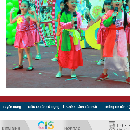
Tuyển dụng
Điều khoản sử dụng
Chính sách bảo mật
Thông tin liên h
KIỂM ĐỊNH
HỢP TÁC