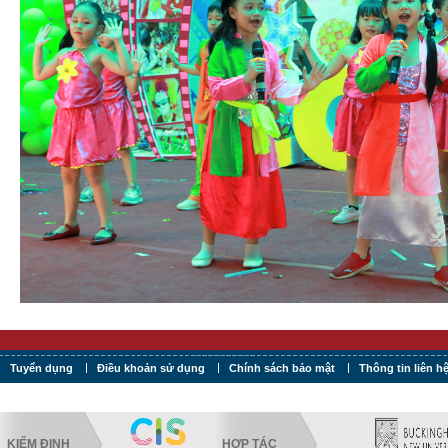
Tuyển dụng
Điều khoản sử dụng
Chính sách bảo mật
Thông tin liên h
KIỂM ĐỊNH
HỢP TÁC