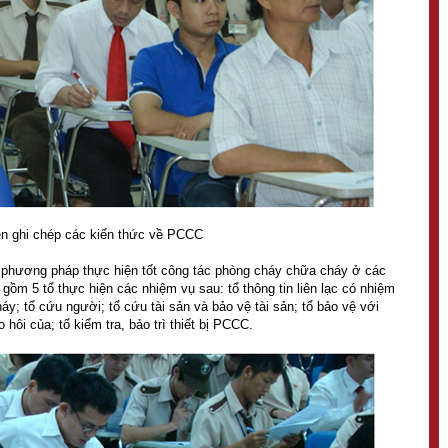
ên ghi chép các kiến thức về PCCC
phương pháp thực hiện tốt công tác phòng cháy chữa cháy ở các
gồm 5 tổ thực hiện các nhiệm vụ sau: tổ thông tin liên lạc có nhiệm
cháy; tổ cứu người; tổ cứu tài sản và bảo vệ tài sản; tổ bảo vệ với
hôi của; tổ kiểm tra, bảo trì thiết bị PCCC.