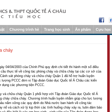
uật
Chương trình hè
Trang học sinh
Ấn phẩm
Cựu học 
a cháy
y 04/04/2003 của Chính Phủ quy định chi tiết thi hành một số điều
 cầu thực tế về công tác phòng cháy và chữa cháy tại các cơ sở của
Cảnh sát phòng cháy và chữa cháy Quận 1 đã hỗ trợ huấn luyện
c lượng PCCC đơn vị Tập đoàn Giáo dục Quốc tế Á Châu các kiến
ử dụng các phương tiện PCCC.
y và chữa cháy Quận 1 phối hợp với Tập đoàn Giáo dục Quốc tế Á
ng cháy chữa cháy. Chương trình huấn luyện nhằm giúp cho lực lượng
âu nắm vững các quy định do Nhà nước ban hành về công tác
y nổ và cách xử lý kịp thời các tình huống cháy xảy ra, luôn đảm bảo
ên và đặc biệt là các em học sinh - sinh viên của Tập đoàn được học