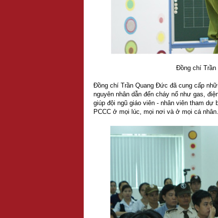
Đồng chí Trần
Đồng chí Trần Quang Đức đã cung cấp nhữn
nguyên nhân dẫn đến cháy nổ như gas, điện,
giúp đội ngũ giáo viên - nhân viên tham dự
PCCC ở mọi lúc, mọi nơi và ở mọi cá nhân