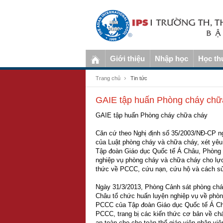
Giới thiệu
Nhập học
Học th
Trang chủ
Tin tức
GAIE tập huấn Phòng cháy chữ
GAIE tập huấn Phòng cháy chữa cháy
Căn cứ theo Nghị định số 35/2003/NĐ-CP ngà
của Luật phòng cháy và chữa cháy, xét yêu
Tập đoàn Giáo dục Quốc tế Á Châu, Phòng 
nghiệp vụ phòng cháy và chữa cháy cho lự
thức về PCCC, cứu nạn, cứu hộ và cách s
Ngày 31/3/2013, Phòng Cảnh sát phòng chá
Châu tổ chức huấn luyện nghiệp vụ về phò
PCCC của Tập đoàn Giáo dục Quốc tế Á Ch
PCCC, trang bị các kiến thức cơ bản về chá
an toàn cho cho toàn thể giáo viên nhân vi