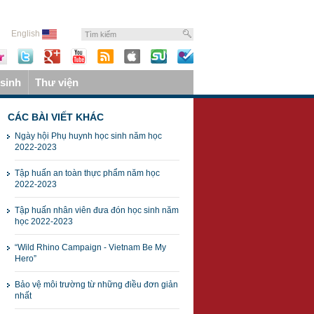
English
sinh
Thư viện
CÁC BÀI VIẾT KHÁC
Ngày hội Phụ huynh học sinh năm học
2022-2023
Tập huấn an toàn thực phẩm năm học
2022-2023
Tập huấn nhân viên đưa đón học sinh năm
học 2022-2023
“Wild Rhino Campaign - Vietnam Be My
Hero”
Bảo vệ môi trường từ những điều đơn giản
nhất