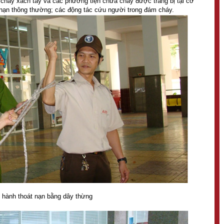
 cháy xách tay và các phương tiện chữa cháy được trang bị tại cơ
nạn thông thường; các động tác cứu người trong đám cháy.
 hành thoát nạn bằng dây thừng