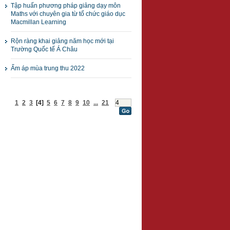
Tập huấn phương pháp giảng dạy môn
Maths với chuyên gia từ tổ chức giáo dục
Macmillan Learning
Rộn ràng khai giảng năm học mới tại
Trường Quốc tế Á Châu
Ấm áp mùa trung thu 2022
1
2
3
[4]
5
6
7
8
9
10
...
21