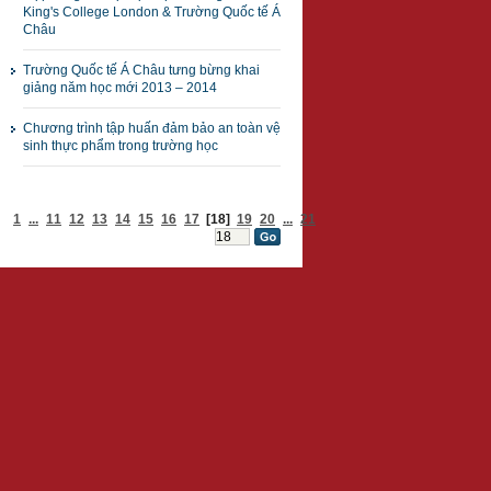
King's College London & Trường Quốc tế Á
Châu
Trường Quốc tế Á Châu tưng bừng khai
giảng năm học mới 2013 – 2014
Chương trình tập huấn đảm bảo an toàn vệ
sinh thực phẩm trong trường học
1
...
11
12
13
14
15
16
17
[18]
19
20
...
21