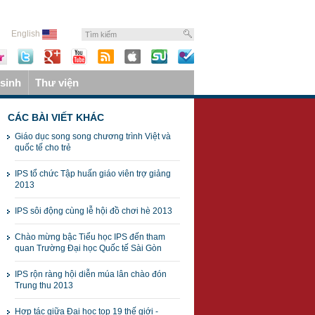
English
sinh
Thư viện
CÁC BÀI VIẾT KHÁC
Giáo dục song song chương trình Việt và
quốc tế cho trẻ
IPS tổ chức Tập huấn giáo viên trợ giảng
2013
IPS sôi động cùng lễ hội đồ chơi hè 2013
Chào mừng bậc Tiểu học IPS đến tham
quan Trường Đại học Quốc tế Sài Gòn
IPS rộn ràng hội diễn múa lân chào đón
Trung thu 2013
Hợp tác giữa Đại học top 19 thế giới -