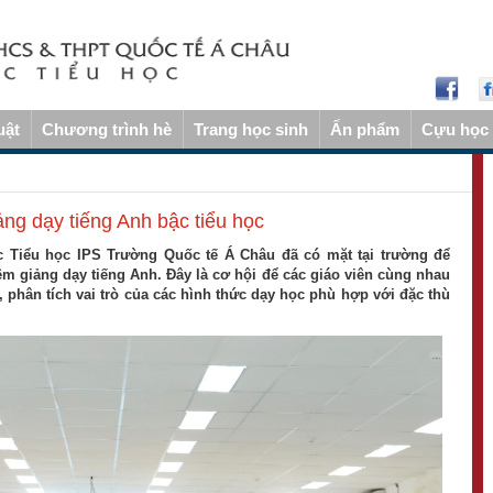
uật
Chương trình hè
Trang học sinh
Ấn phẩm
Cựu học 
ảng dạy tiếng Anh bậc tiểu học
c Tiểu học IPS Trường Quốc tế Á Châu đã có mặt tại trường để
ệm giảng dạy tiếng Anh. Đây là cơ hội để các giáo viên cùng nhau
 phân tích vai trò của các hình thức dạy học phù hợp với đặc thù