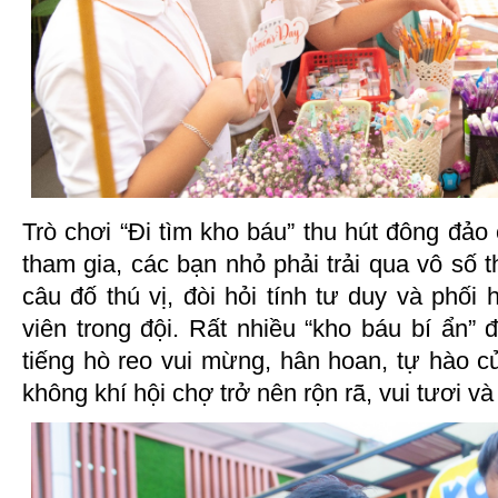
Trò chơi “Đi tìm kho báu” thu hút đông đảo
tham gia, các bạn nhỏ phải trải qua vô số t
câu đố thú vị, đòi hỏi tính tư duy và phối
viên trong đội. Rất nhiều “kho báu bí ẩn”
tiếng hò reo vui mừng, hân hoan, tự hào c
không khí hội chợ trở nên rộn rã, vui tươi v