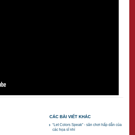
CÁC BÀI VIẾT KHÁC
“Let Colors Speak” - sân chơi hấp dẫn của
các họa sĩ nhí