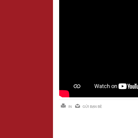
IN
GỬI BẠN BÈ