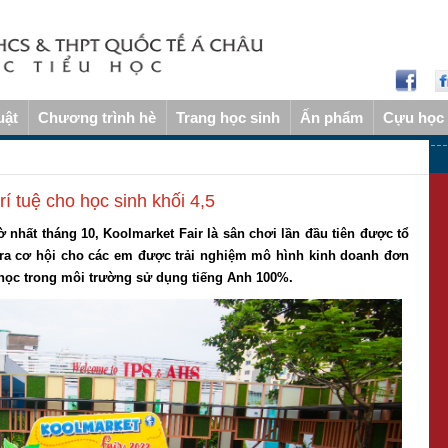
uật
Chương trình hè
Trang học sinh
Ấn phẩm
Cựu học 
í tuệ cho học sinh khối 4,5
nhất tháng 10, Koolmarket Fair là sân chơi lần đầu tiên được tổ
 ra cơ hội cho các em được trải nghiệm mô hình kinh doanh đơn
u học trong môi trường sử dụng tiếng Anh 100%.