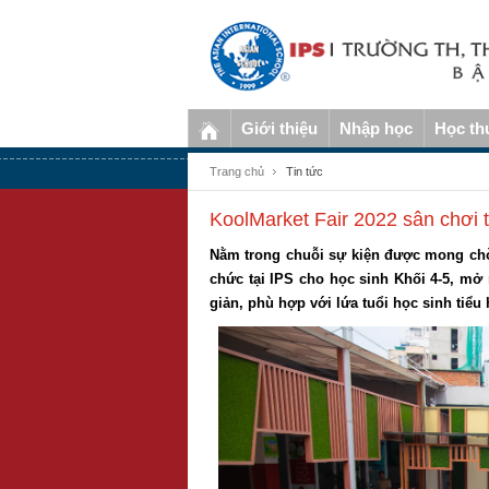
Giới thiệu
Nhập học
Học th
Trang chủ
Tin tức
KoolMarket Fair 2022 sân chơi tr
Nằm trong chuỗi sự kiện được mong chờ 
chức tại IPS cho học sinh Khối 4-5, mở
giản, phù hợp với lứa tuổi học sinh tiể