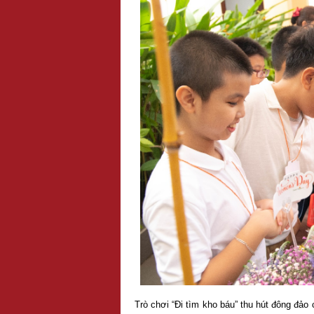
Trò chơi “Đi tìm kho báu” thu hút đông đảo 