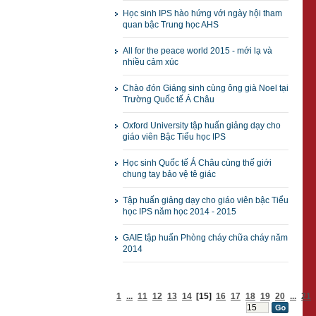
Học sinh IPS hào hứng với ngày hội tham
quan bậc Trung học AHS
All for the peace world 2015 - mới lạ và
nhiều cảm xúc
Chào đón Giáng sinh cùng ông già Noel tại
Trường Quốc tế Á Châu
Oxford University tập huấn giảng dạy cho
giáo viên Bậc Tiểu học IPS
Học sinh Quốc tế Á Châu cùng thế giới
chung tay bảo vệ tê giác
Tập huấn giảng dạy cho giáo viên bậc Tiểu
học IPS năm học 2014 - 2015
GAIE tập huấn Phòng cháy chữa cháy năm
2014
1
...
11
12
13
14
[15]
16
17
18
19
20
...
21