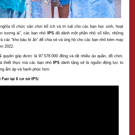
 nghĩa tổ chức sân chơi bổ ích và trí tuệ cho các bạn học sinh, hoạt
ân tương ái”, các bạn nhỏ
IPS
đã dành một phần nhỏ số tiền, những
à các “kho báu bí ẩn” để chia sẻ và ủng hộ cho các bạn nhỏ kém may
m 2022.
S
quyên góp được là 97.578.000 đồng và rất nhiều áo quần, đồ chơi,
à thiết thực mà các bạn nhỏ
IPS
dành tặng sẽ là nguồn động lực to
ống ấm áp và hạnh phúc hơn.
Fair tại 6 cơ sở IPS: