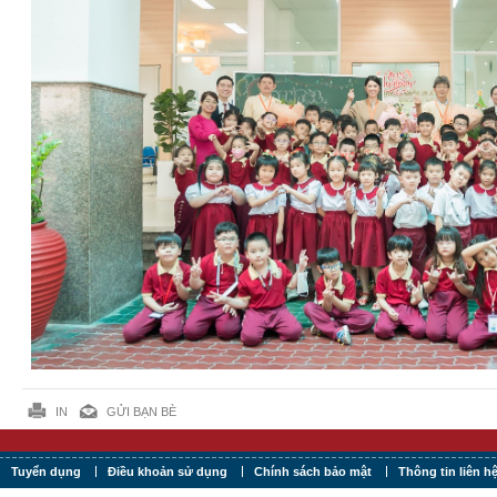
IN
GỬI BẠN BÈ
Tuyển dụng
Điều khoản sử dụng
Chính sách bảo mật
Thông tin liên h