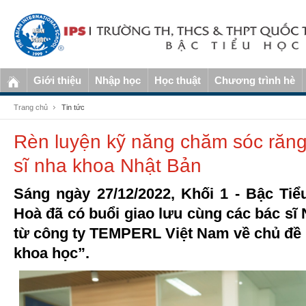
Giới thiệu
Nhập học
Học thuật
Chương trình hè
Trang chủ
Tin tức
Rèn luyện kỹ năng chăm sóc răn
sĩ nha khoa Nhật Bản
Sáng ngày 27/12/2022, Khối 1 - Bậc Ti
Hoà đã có buổi giao lưu cùng các bác sĩ
từ công ty TEMPERL Việt Nam về chủ đề
khoa học”.