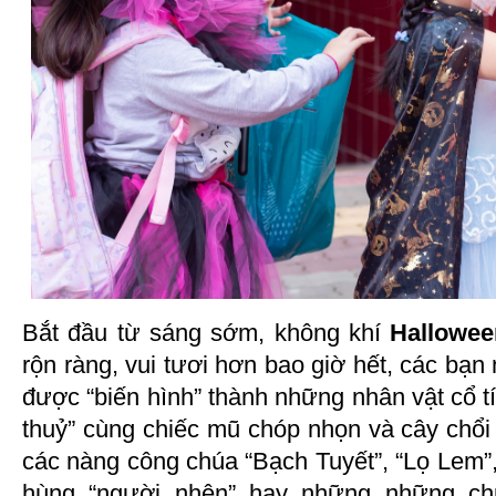
Bắt đầu từ sáng sớm, không khí
Hallowee
rộn ràng, vui tươi hơn bao giờ hết, các bạn
được “biến hình” thành những nhân vật cổ tí
thuỷ” cùng chiếc mũ chóp nhọn và cây chổi
các nàng công chúa “Bạch Tuyết”, “Lọ Lem”, 
hùng “người nhện” hay những những ch