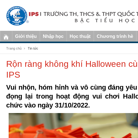
Giới thiệu
Nhập học
Học thuật
Chương trình hè
Trang chủ
Tin tức
Rộn ràng không khí Halloween c
IPS
Vui nhộn, hóm hỉnh và vô cùng đáng yê
đọng lại trong hoạt động vui chơi Hal
chức vào ngày 31/10/2022.