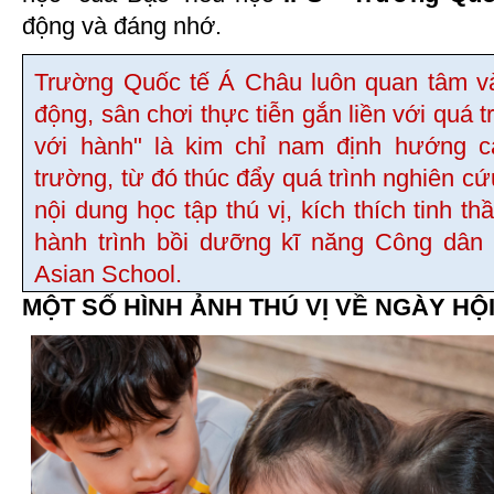
động và đáng nhớ.
Trường Quốc tế Á Châu luôn quan tâm v
động, sân chơi thực tiễn gắn liền với quá tr
với hành" là kim chỉ nam định hướng 
trường, từ đó thúc đẩy quá trình nghiên c
nội dung học tập thú vị, kích thích tinh t
hành trình bồi dưỡng kĩ năng Công dân 
Asian School.
MỘT SỐ HÌNH ẢNH THÚ VỊ VỀ NGÀY HỘI