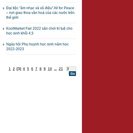
Đại tiệc “âm nhạc và vũ điệu” All for Peace
– nơi giao thoa văn hoá của các nước trên
thế giới
KoolMarket Fair 2022 sân chơi trí tuệ cho
học sinh khối 4,5
Ngày hội Phụ huynh học sinh năm học
2022-2023
1
2
[3]
4
5
6
7
8
9
10
...
21