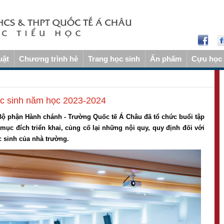
uật
Chương trình hè
Trang học sinh
Ấn phẩm
Cựu học 
ọc sinh năm học 2023-2024
Bộ phận Hành chánh - Trường Quốc tế Á Châu đã tổ chức buổi tập
ục đích triển khai, củng cố lại những nội quy, quy định đối với
c sinh của nhà trường.