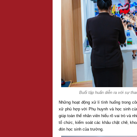
Buổi tập huấn diễn ra với sự th
Những hoạt động xử lí tình huống trong cô
xử phù hợp với Phụ huynh và học sinh cùn
giúp toàn thể nhân viên hiểu rõ vai trò và 
tổ chức, kiểm soát các khâu chặt chẽ, kh
đón học sinh của trường.