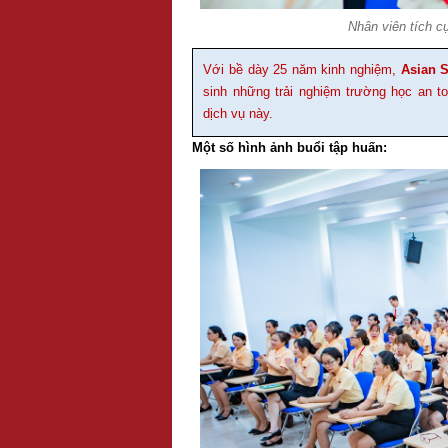
Nhân viên tích cự
Với bề dày 25 năm kinh nghiệm,
Asian 
sinh những trải nghiệm trường học an t
dịch vụ này.
Một số hình ảnh buổi tập huấn: