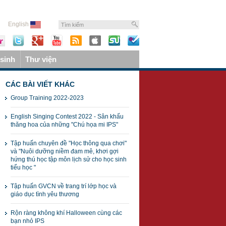
English
sinh
Thư viện
CÁC BÀI VIẾT KHÁC
Group Training 2022-2023
English Singing Contest 2022 - Sân khấu
thăng hoa của những "Chú họa mi IPS"
Tập huấn chuyên đề "Học thông qua chơi"
và "Nuôi dưỡng niềm đam mê, khơi gợi
hứng thú học tập môn lịch sử cho học sinh
tiểu học "
Tập huấn GVCN về trang trí lớp học và
giáo dục tình yêu thương
Rộn ràng không khí Halloween cùng các
bạn nhỏ IPS