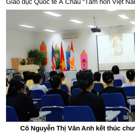
Giáo dục Quốc tế Á Châu “Tâm hồn Việt Nam,
Cô Nguyễn Thị Vân Anh kết thúc chư