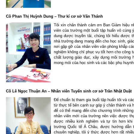
Cô Phan Thị Huỳnh Dung – Thư kí cơ sở Văn Thánh
Tôi xin chân thành cảm ơn Ban Giám hiệu n
viên của trường một buổi tập huấn vô cùng ý
dung được truyền tải, chúng tôi hiểu được t
nhà trường đang mang đến cho học sinh, giáo 
nơi gặp gỡ của nhân viên văn phòng khắp các
nghiệm không chỉ phục vụ tốt hơn cho công 
chất lượng giáo dục, xây dựng môi trường 
mong mỏi của học sinh và các bậc phụ huynh
Cô Lê Ngọc Thuận An – Nhân viên Tuyển sinh cơ sở Trần Nhật Duật
Để chuẩn bị tham gia buổi tập huấn tôi và cá
từ thực tế bên cạnh sự góp ý chân thành và 
để có thể mang đến cho chương trình những 
nhân viên mới của trường nên việc được thực
được nhiều kinh nghiệm và tự tin hơn khi g
trường Quốc tế Á Châu, được hướng dẫn t
chuyên nghiệp, tôi ý thức được hơn rất nhiề