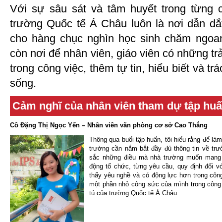
Với sự sâu sát và tâm huyết trong từng 
trường Quốc tế Á Châu luôn là nơi dẫn dắ
cho hàng chục nghìn học sinh chăm ngoa
còn nơi để nhân viên, giáo viên có những tr
trong công việc, thêm tự tin, hiểu biết và t
sống.
Cảm nghĩ của nhân viên tham dự tập hu
Cô Đặng Thị Ngọc Yến – Nhân viên văn phòng cơ sở Cao Thắng
Thông qua buổi tập huấn, tôi hiểu rằng để làm
trường cần nắm bắt đầy đủ thông tin về trư
sắc những điều mà nhà trường muốn mang 
động tổ chức, từng yêu cầu, quy định đối v
thấy yêu nghề và có động lực hơn trong côn
một phần nhỏ công sức của mình trong công
tú của trường Quốc tế Á Châu.