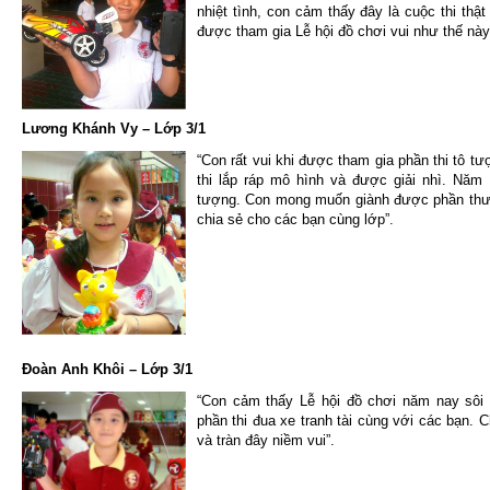
nhiệt tình, con cảm thấy đây là cuộc thi th
được tham gia Lễ hội đồ chơi vui như thế này
Lương Khánh Vy – Lớp 3/1
“Con rất vui khi được tham gia phần thi tô t
thi lắp ráp mô hình và được giải nhì. Năm
tượng. Con mong muốn giành được phần thưở
chia sẻ cho các bạn cùng lớp”.
Đoàn Anh Khôi – Lớp 3/1
“Con cảm thấy Lễ hội đồ chơi năm nay sôi 
phần thi đua xe tranh tài cùng với các bạn. 
và tràn đây niềm vui”.