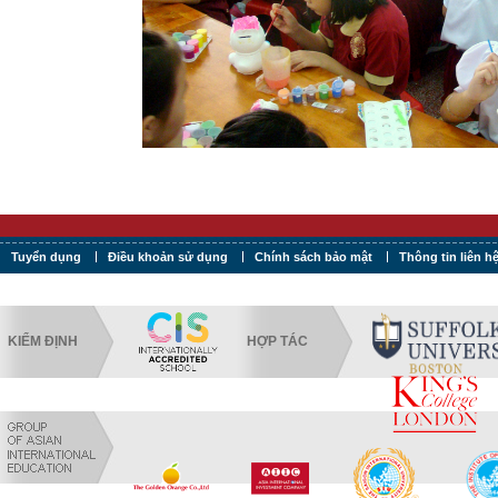
Tuyển dụng
Điều khoản sử dụng
Chính sách bảo mật
Thông tin liên h
KIỂM ĐỊNH
HỢP TÁC