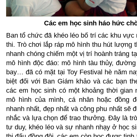
Các em học sinh háo hức chờ
Ban tổ chức đã khéo léo bố trí các khu vực
thi. Trò chơi lắp ráp mô hình thu hút lượng 
nhanh chóng chiếm một vị trí hoành tráng tại
mô hình độc đáo: mô hình tàu thủy, đường 
bay… đã có mặt tại Toy Festival hè năm na
biệt đối với Ban Giám khảo và các bạn the
các em học sinh có một khoảng thời gian 
mô hình của mình, cá nhân hoặc đồng đ
nhanh nhất, đẹp nhất và công phu nhất sẽ
nhắc và lựa chọn để trao thưởng. Đây là tr
tư duy, khéo léo và sự nhanh nhạy ở học sin
thi đấu đồng đội, các em còn học được tinh 