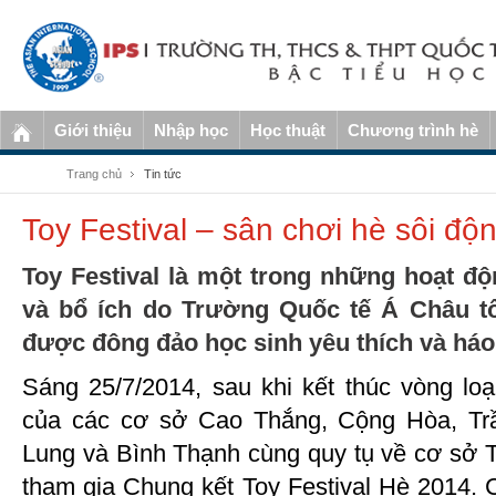
Giới thiệu
Nhập học
Học thuật
Chương trình hè
Trang chủ
Tin tức
Toy Festival – sân chơi hè sôi độ
Toy Festival là một trong những hoạt độ
và bổ ích do Trường Quốc tế Á Châu t
được đông đảo học sinh yêu thích và há
Sáng 25/7/2014, sau khi kết thúc vòng loạ
của các cơ sở Cao Thắng, Cộng Hòa, Tr
Lung và Bình Thạnh cùng quy tụ về cơ sở
tham gia Chung kết Toy Festival Hè 2014. Cá