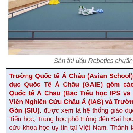
Sân thi đấu Robotics chuẩn
Trường Quốc tế Á Châu (Asian School)
dục Quốc Tế Á Châu (GAIE) gồm các
Quốc tế Á Châu (Bậc Tiểu học IPS và
Viện Nghiên Cứu Châu Á (IAS) và Trườn
Gòn (SIU)
, được xem là hệ thống giáo dụ
Tiểu học, Trung học phổ thông đến Đại học
cứu khoa học uy tín tại Việt Nam. Thành