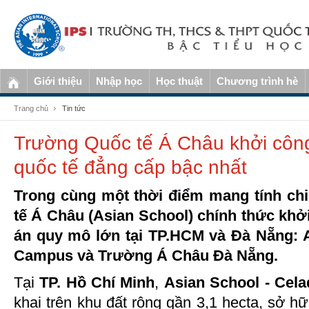
Giới thiệu
Nhập học
Học thuật
Chương trình hè
Trang chủ
Tin tức
Trường Quốc tế Á Châu khởi công
quốc tế đẳng cấp bậc nhất
Trong cùng một thời điểm mang tính ch
tế Á Châu (Asian School) chính thức khở
án quy mô lớn tại TP.HCM và Đà Nẵng: 
Campus và Trường Á Châu Đà Nẵng.
Tại
TP. Hồ Chí Minh
,
Asian School - Ce
khai trên khu đất rộng gần 3,1 hecta, sở hữ